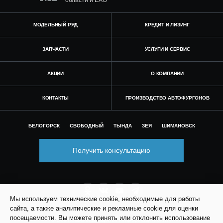
области и ЕАО
Автомобили
+7 (4162) 22-95-09
МОДЕЛЬНЫЙ РЯД
КРЕДИТ И ЛИЗИНГ
Запчасти
+7 (4162) 22-95-79
ЗАПЧАСТИ
УСЛУГИ И СЕРВИС
Сервисный центр
АКЦИИ
О КОМПАНИИ
+7 (4162) 22–95–69
КОНТАКТЫ
ПРОИЗВОДСТВО АВТОФУРГОНОВ
График работы: ПН-ПТ с 8.30 до 18.00 (+6 по МСК)
График работы сервис: ПН-СБ с 8.30 до 20.00
БЕЛОГОРСК
СВОБОДНЫЙ
ТЫНДА
ЗЕЯ
ШИМАНОВСК
Получить консультацию
Мы используем технические cookie, необходимые для работы
сайта, а также аналитические и рекламные cookie для оценки
посещаемости. Вы можете принять или отклонить использование
© Все права защищены. Информация сайта