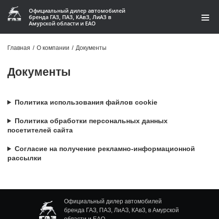
Официальный дилер автомобилей
бренда ГАЗ, ПАЗ, КАвЗ, ЛиАЗ в
Амурской области и ЕАО
Модельный ряд
Главная
/
О компании
/
Документы
Кредит и лизинг
Документы
Запчасти
Политика использования файлов cookie
Услуги и сервис
Политика обработки персональных данных
посетителей сайта
Акции
Согласие на получение рекламно-информационной
О компании
рассылки
Контакты
Производство автофургонов
Официальный дилер автомобилей
бренда ГАЗ, ПАЗ, ЛиАЗ, КАвЗ, в Амурской