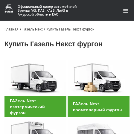
Официальный дилер автомобилей
бренда ГАЗ, ПАЗ, КАвЗ, ЛиАЗ в
Амурской области и ЕАО
Модельный ряд
Главная
/
Газель Next
/
Купить Газель Некст фургон
Кредит и лизинг
Купить Газель Некст фургон
Запчасти
Услуги и сервис
Акции
О компании
ГАЗель Next
ГАЗель Next
изотермический
Контакты
промтоварный фургон
фургон
Производство автофургонов