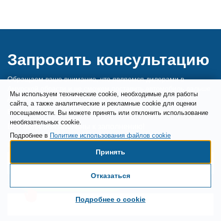
Запросить консультацию
Обращаем ваше внимание, что являемся дилерами в
Амурской области и не сможем поставить автомобиль дальше
Мы используем технические cookie, необходимые для работы
Дальнего Востока
сайта, а также аналитические и рекламные cookie для оценки
Ближайших к вам дилеров ищите здесь:
https://stt.ru/dealers
посещаемости. Вы можете принять или отклонить использование
необязательных cookie.
Все поля обязательны к заполнению!
Подробнее в
Политике использования файлов cookie
Имя
Принять
Отказаться
Есть вопросы по доставке?
Телефон
Подробнее о cookie