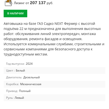
207 137
Лизинг от
руб.
Автомобили
+7 (4162) 22-95-09
В НАЛИЧИИ
Запчасти
Автовышка на базе ГАЗ Садко NEXT Фермер с высотой
+7 (4162) 22-95-79
подъёма 22 м предназначена для выполнения высотных
Сервисный центр
работ: обслуживания линий электропередач, монтажа
+7 (4162) 22–95–69
оборудования, ремонта фасадов и освещения.
Используется коммунальными службами, строительными и
сервисными компаниями для безопасного доступа к
График работы: ПН-ПТ с 8.30 до 18.00 (+6 по МСК)
труднодоступным местам.
График работы сервис: ПН-СБ с 8.30 до 20.00
Год выпуска:
2024
Цвет :
Белый
Двигатель:
Дизельный
Коробка:
Механическая
Привод:
Полный
Руль:
Левый