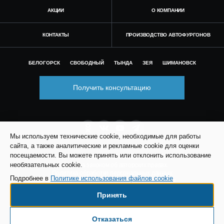
АКЦИИ
О КОМПАНИИ
КОНТАКТЫ
ПРОИЗВОДСТВО АВТОФУРГОНОВ
БЕЛОГОРСК
СВОБОДНЫЙ
ТЫНДА
ЗЕЯ
ШИМАНОВСК
Получить консультацию
Мы используем технические cookie, необходимые для работы
сайта, а также аналитические и рекламные cookie для оценки
посещаемости. Вы можете принять или отклонить использование
© Все права защищены. Информация сайта
необязательных cookie.
защищена законом об авторских правах.
Политика обработки персональных данных
Подробнее в
Политике использования файлов cookie
Согласие на обработку персональных данных
Политика использования файлов cookie
Принять
Согласие на рекламно-информационные
сообщения
Настройки cookie
Отказаться