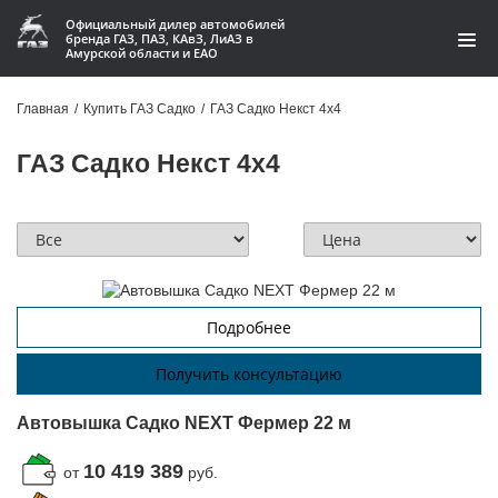
Официальный дилер автомобилей
бренда ГАЗ, ПАЗ, КАвЗ, ЛиАЗ в
Амурской области и ЕАО
Модельный ряд
Главная
/
Купить ГАЗ Садко
/
ГАЗ Садко Некст 4х4
Кредит и лизинг
ГАЗ Садко Некст 4х4
Запчасти
Услуги и сервис
Акции
Подробнее
О компании
Получить консультацию
Контакты
Автовышка Садко NEXT Фермер 22 м
Производство автофургонов
10 419 389
от
руб.