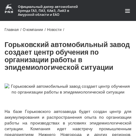
Официальный дилер автомобилей
бренда ГАЗ, ПАЗ, КАвЗ, ЛиАЗ в
Амурской области и ЕАО
Модельный ряд
Главная
/
О компании
/
Новости
/
Кредит и лизинг
Горьковский автомобильный завод
создает центр обучения по
Запчасти
организации работы в
эпидемиологической ситуации
Услуги и сервис
Акции
О компании
Контакты
На базе Горьковского автозавода будет создан центр для
аккумулирования и распространения опыта по организации
Производство автофургонов
работы на производствах в условиях эпидемиологической
ситуации. Компания идет навстречу промышленным
предприятиям Нижнего Новгорода и других регионов,