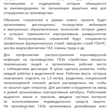
поставщикам и подрядчикам, которые обращаются
Автомобили
за рекомендациями по организации защитных мер для
+7 (4162) 22-95-09
сотрудников на производствах.
Запчасти
Обучение слушателей в рамках нового проекта будет
+7 (4162) 22-95-79
организовано дистанционно: посредством вебинаров
и виртуальных образовательных технологий, которые давно
Сервисный центр
и успешно применяются корпоративным университетом
+7 (4162) 22–95–69
«ГАЗ». Консультировать слушателей будут специалисты
профильных функциональных служб: заводских служб ГОиЧС,
центра медпрофилактики ГАЗ, охраны труда и др.
График работы: ПН-ПТ с 8.30 до 18.00 (+6 по МСК)
Для профилактики распространения коронавирусной
График работы сервис: ПН-СБ с 8.30 до 20.00
инфекции на производствах ГАЗа отработаны процессы
перемещения людей и организованы рабочие места
с соблюдением дистанции. В цехах сделана разметка, чтобы
каждый работал в выделенной зоне. Рабочие места, которые
невозможно отделить на 1,5 метра, разделены специальной
непроницаемой пленкой, детали распределены так, чтобы
их касался один оператор. Для доставки сотрудников на завод
и домой организованы корпоративные автобусы. Работникам
выдаются маски и перчатки, введена система контроля
за использованием индивидуальных средств защиты.
На производствах ГАЗа организована дезинфекция всех