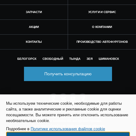
ЗАПЧАСТИ
УСЛУГИ И СЕРВИС
АКЦИИ
О КОМПАНИИ
КОНТАКТЫ
ПРОИЗВОДСТВО АВТОФУРГОНОВ
БЕЛОГОРСК
СВОБОДНЫЙ
ТЫНДА
ЗЕЯ
ШИМАНОВСК
Получить консультацию
Мы используем технические cookie, необходимые для работы
сайта, а также аналитические и рекламные cookie для оценки
посещаемости. Вы можете принять или отклонить использование
© Все права защищены. Информация сайта
необязательных cookie.
защищена законом об авторских правах.
Политика обработки персональных данных
Подробнее в
Политике использования файлов cookie
Согласие на обработку персональных данных
Политика использования файлов cookie