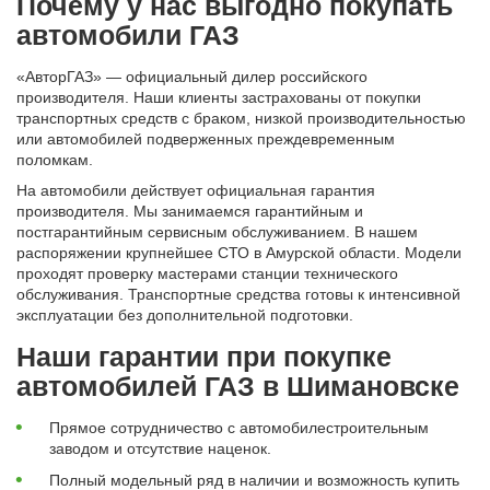
Почему у нас выгодно покупать
Автомобили
автомобили ГАЗ
+7 (4162) 22-95-09
«АвторГАЗ» — официальный дилер российского
Запчасти
производителя. Наши клиенты застрахованы от покупки
+7 (4162) 22-95-79
транспортных средств с браком, низкой производительностью
или автомобилей подверженных преждевременным
Сервисный центр
поломкам.
+7 (4162) 22–95–69
На автомобили действует официальная гарантия
производителя. Мы занимаемся гарантийным и
постгарантийным сервисным обслуживанием. В нашем
График работы: ПН-ПТ с 8.30 до 18.00 (+6 по МСК)
распоряжении крупнейшее СТО в Амурской области. Модели
График работы сервис: ПН-СБ с 8.30 до 20.00
проходят проверку мастерами станции технического
обслуживания. Транспортные средства готовы к интенсивной
эксплуатации без дополнительной подготовки.
Наши гарантии при покупке
автомобилей ГАЗ в Шимановске
Прямое сотрудничество с автомобилестроительным
заводом и отсутствие наценок.
Полный модельный ряд в наличии и возможность купить