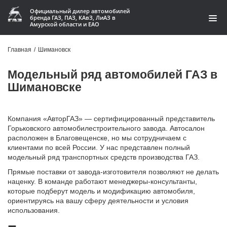
Официальный дилер автомобилей
бренда ГАЗ, ПАЗ, КАвЗ, ЛиАЗ в
Амурской области и ЕАО
Модельный ряд
Главная
/
Шимановск
Кредит и лизинг
Модельный ряд автомобилей ГАЗ в
Шимановске
Запчасти
Услуги и сервис
Компания «АвторГАЗ» — сертифицированный представитель
Горьковского автомобилестроительного завода. Автосалон
Акции
расположен в Благовещенске, но мы сотрудничаем с
клиентами по всей России. У нас представлен полный
модельный ряд транспортных средств производства ГАЗ.
О компании
Прямые поставки от завода-изготовителя позволяют не делать
наценку. В команде работают менеджеры-консультанты,
Контакты
которые подберут модель и модификацию автомобиля,
ориентируясь на вашу сферу деятельности и условия
Производство автофургонов
использования.