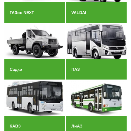
ГАЗон NEXT
VALDAI
Садко
ПАЗ
КАВЗ
ЛиАЗ