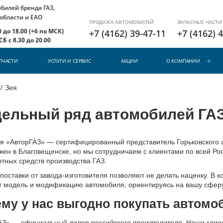
илей бренда ГАЗ,
 области и ЕАО
ПРОДАЖА АВТОМОБИЛЕЙ
ЗАПАСНЫЕ ЧАСТИ
 до 18.00 (+6 по МСК)
+7 (4162) 39-47-11
+7 (4162) 
Б с 8.30 до 20.00
ПЧАСТИ
УСЛУГИ И СЕРВИС
АКЦИИ
О КОМПАНИИ
/
Зея
ельный ряд автомобилей ГАЗ
я «АвторГАЗ» — сертифицированный представитель Горьковского а
ен в Благовещенске, но мы сотрудничаем с клиентами по всей Ро
тных средств производства ГАЗ.
оставки от завода-изготовителя позволяют не делать наценку. В 
т модель и модификацию автомобиля, ориентируясь на вашу сферу
му у нас выгодно покупать автомо
АЗ» — официальный дилер российского производителя. Наши клиент