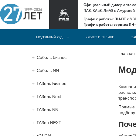
Официальный дилер автомоб
ПАЗ, КАвЗ, ЛиАЗ в Амурской
График работы: ПН-ПТ с 8.30
График работы сервис: ПН-С
МОДЕЛЬНЫЙ РЯД
КРЕДИТ И ЛИЗИНГ
ЗА
Главная
Соболь бизнес
Мод
Соболь NN
ГАЗель Бизнес
Компани
располож
ГАЗель Next
транспор
Прямые п
ГАЗель NN
подберу
Поче
ГАЗон NEXT
VALDAI
«АвторГ