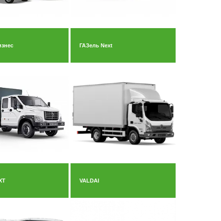
изнес
ГАЗель Next
XT
VALDAI