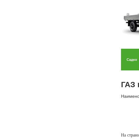
Садко
ГАЗ 
Наимено
На стран