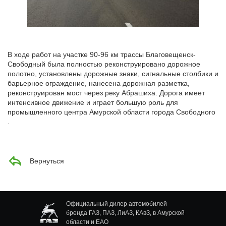
Автомобили
+7 (4162) 22-95-09
Запчасти
+7 (4162) 22-95-79
В ходе работ на участке 90-96 км трассы Благовещенск-
Свободный была полностью реконструировано дорожное
Сервисный центр
полотно, установлены дорожные знаки, сигнальные столбики и
+7 (4162) 22–95–69
барьерное ограждение, нанесена дорожная разметка,
реконструирован мост через реку Абрашиха. Дорога имеет
интенсивное движение и играет большую роль для
График работы: ПН-ПТ с 8.30 до 18.00 (+6 по МСК)
промышленного центра Амурской области города Свободного
График работы сервис: ПН-СБ с 8.30 до 20.00
.
Вернуться
Официальный дилер автомобилей
бренда ГАЗ, ПАЗ, ЛиАЗ, КАвЗ, в Амурской
области и ЕАО