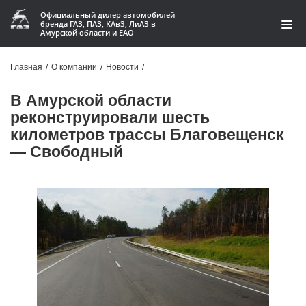
Официальный дилер автомобилей
бренда ГАЗ, ПАЗ, КАвЗ, ЛиАЗ в
Амурской области и ЕАО
Модельный ряд
Главная
/
О компании
/
Новости
/
Кредит и лизинг
В Амурской области
реконструировали шесть
Запчасти
километров трассы Благовещенск
— Свободный
Услуги и сервис
Акции
О компании
Контакты
Производство автофургонов