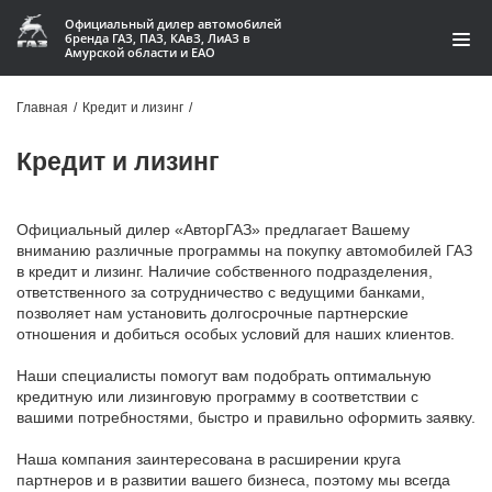
Официальный дилер автомобилей
бренда ГАЗ, ПАЗ, КАвЗ, ЛиАЗ в
Амурской области и ЕАО
Модельный ряд
Главная
/
Кредит и лизинг
/
Кредит и лизинг
Кредит и лизинг
Запчасти
Официальный дилер «АвторГАЗ» предлагает Вашему
Услуги и сервис
вниманию различные программы на покупку автомобилей ГАЗ
в кредит и лизинг. Наличие собственного подразделения,
ответственного за сотрудничество с ведущими банками,
Акции
позволяет нам установить долгосрочные партнерские
отношения и добиться особых условий для наших клиентов.
О компании
Наши специалисты помогут вам подобрать оптимальную
Контакты
кредитную или лизинговую программу в соответствии с
вашими потребностями, быстро и правильно оформить заявку.
Производство автофургонов
Наша компания заинтересована в расширении круга
партнеров и в развитии вашего бизнеса, поэтому мы всегда