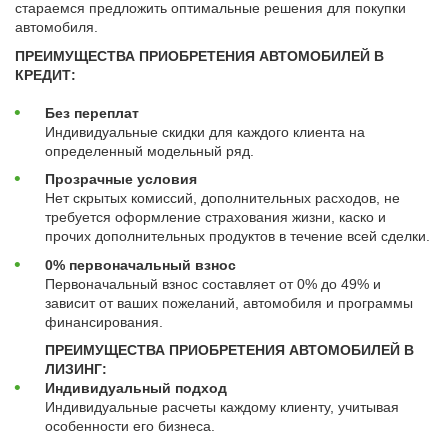
стараемся предложить оптимальные решения для покупки
Автомобили
автомобиля.
+7 (4162) 22-95-09
ПРЕИМУЩЕСТВА ПРИОБРЕТЕНИЯ АВТОМОБИЛЕЙ В
КРЕДИТ:
Запчасти
+7 (4162) 22-95-79
Без переплат
Индивидуальные скидки для каждого клиента на
Сервисный центр
определенный модельный ряд.
+7 (4162) 22–95–69
Прозрачные условия
Нет скрытых комиссий, дополнительных расходов, не
требуется оформление страхования жизни, каско и
График работы: ПН-ПТ с 8.30 до 18.00 (+6 по МСК)
прочих дополнительных продуктов в течение всей сделки.
График работы сервис: ПН-СБ с 8.30 до 20.00
0% первоначальный взнос
Первоначальный взнос составляет от 0% до 49% и
зависит от ваших пожеланий, автомобиля и программы
финансирования.
ПРЕИМУЩЕСТВА ПРИОБРЕТЕНИЯ АВТОМОБИЛЕЙ В
ЛИЗИНГ:
Индивидуальный подход
Индивидуальные расчеты каждому клиенту, учитывая
особенности его бизнеса.