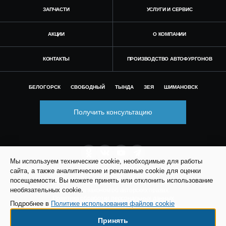
ЗАПЧАСТИ
УСЛУГИ И СЕРВИС
АКЦИИ
О КОМПАНИИ
КОНТАКТЫ
ПРОИЗВОДСТВО АВТОФУРГОНОВ
БЕЛОГОРСК
СВОБОДНЫЙ
ТЫНДА
ЗЕЯ
ШИМАНОВСК
Получить консультацию
Мы используем технические cookie, необходимые для работы
сайта, а также аналитические и рекламные cookie для оценки
посещаемости. Вы можете принять или отклонить использование
© Все права защищены. Информация сайта
необязательных cookie.
защищена законом об авторских правах.
Политика обработки персональных данных
Подробнее в
Политике использования файлов cookie
Согласие на обработку персональных данных
Политика использования файлов cookie
Принять
Согласие на рекламно-информационные