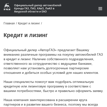
Официальный дилер автомобилей
бренда ГАЗ, ПАЗ, КАвЗ, ЛиАЗ в
Амурской области и ЕАО
Модельный ряд
Главная
/
Кредит и лизинг
/
Кредит и лизинг
Кредит и лизинг
Запчасти
Официальный дилер «АвторГАЗ» предлагает Вашему
Услуги и сервис
вниманию различные программы на покупку автомобилей ГАЗ
в кредит и лизинг. Наличие собственного подразделения,
ответственного за сотрудничество с ведущими банками,
Акции
позволяет нам установить долгосрочные партнерские
отношения и добиться особых условий для наших клиентов.
О компании
Наши специалисты помогут вам подобрать оптимальную
Контакты
кредитную или лизинговую программу в соответствии с
вашими потребностями, быстро и правильно оформить заявку.
Производство автофургонов
Наша компания заинтересована в расширении круга
партнеров и в развитии вашего бизнеса, поэтому мы всегда