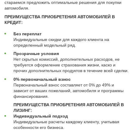
стараемся предложить оптимальные решения для покупки
Автомобили
автомобиля.
+7 (4162) 22-95-09
ПРЕИМУЩЕСТВА ПРИОБРЕТЕНИЯ АВТОМОБИЛЕЙ В
КРЕДИТ:
Запчасти
+7 (4162) 22-95-79
Без переплат
Индивидуальные скидки для каждого клиента на
Сервисный центр
определенный модельный ряд.
+7 (4162) 22–95–69
Прозрачные условия
Нет скрытых комиссий, дополнительных расходов, не
требуется оформление страхования жизни, каско и
График работы: ПН-ПТ с 8.30 до 18.00 (+6 по МСК)
прочих дополнительных продуктов в течение всей сделки.
График работы сервис: ПН-СБ с 8.30 до 20.00
0% первоначальный взнос
Первоначальный взнос составляет от 0% до 49% и
зависит от ваших пожеланий, автомобиля и программы
финансирования.
ПРЕИМУЩЕСТВА ПРИОБРЕТЕНИЯ АВТОМОБИЛЕЙ В
ЛИЗИНГ:
Индивидуальный подход
Индивидуальные расчеты каждому клиенту, учитывая
особенности его бизнеса.