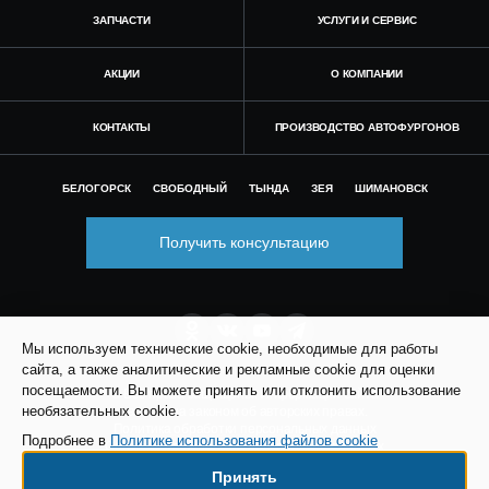
ЗАПЧАСТИ
УСЛУГИ И СЕРВИС
АКЦИИ
О КОМПАНИИ
КОНТАКТЫ
ПРОИЗВОДСТВО АВТОФУРГОНОВ
БЕЛОГОРСК
СВОБОДНЫЙ
ТЫНДА
ЗЕЯ
ШИМАНОВСК
Получить консультацию
Мы используем технические cookie, необходимые для работы
сайта, а также аналитические и рекламные cookie для оценки
посещаемости. Вы можете принять или отклонить использование
© Все права защищены. Информация сайта
необязательных cookie.
защищена законом об авторских правах.
Политика обработки персональных данных
Подробнее в
Политике использования файлов cookie
Согласие на обработку персональных данных
Политика использования файлов cookie
Принять
Согласие на рекламно-информационные