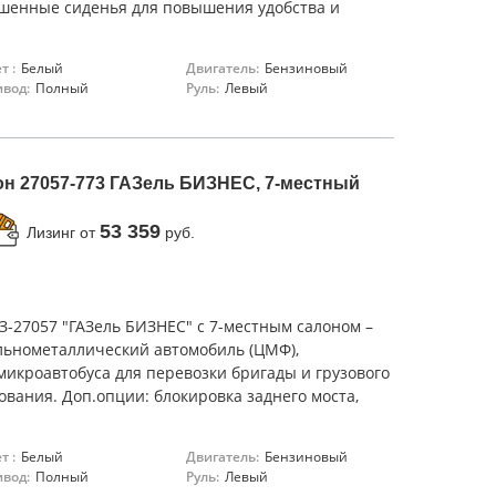
чшенные сиденья для повышения удобства и
т :
Белый
Двигатель:
Бензиновый
вод:
Полный
Руль:
Левый
н 27057-773 ГАЗель БИЗНЕС, 7-местный
53 359
Лизинг от
руб.
З-27057 "ГАЗель БИЗНЕС" с 7-местным салоном –
льнометаллический автомобиль (ЦМФ),
икроавтобуса для перевозки бригады и грузового
ования. Доп.опции: блокировка заднего моста,
т :
Белый
Двигатель:
Бензиновый
вод:
Полный
Руль:
Левый