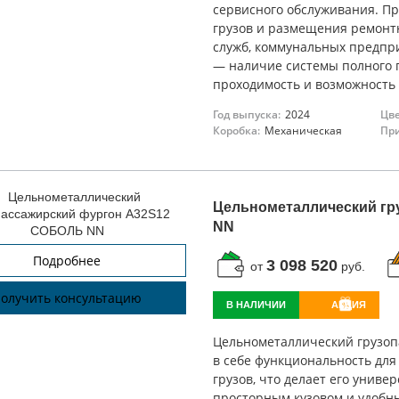
сервисного обслуживания. П
грузов и размещения ремонтн
служб, коммунальных предпри
— наличие системы полного 
проходимость и возможность
Год выпуска:
2024
Цве
Коробка:
Механическая
При
Цельнометаллический гр
NN
Подробнее
3 098 520
от
руб.
олучить консультацию
В НАЛИЧИИ
АКЦИЯ
Цельнометаллический грузоп
в себе функциональность для
грузов, что делает его унив
просторным кузовом и удобн