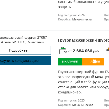
системы безопасности и улу
защиты.
Год выпуска:
2026
Цве
Коробка:
Механическая
При
Грузопассажирский фурго
Подробнее
2 684 066
от
руб.
олучить консультацию
В НАЛИЧИИ
АКЦИЯ
Грузопассажирский фургон ГА
это полноприводный (4х4) це
сочетающий в себе функции м
отсека для багажа или оборуд
кондиционер.
Год выпуска:
2025
Цве
Коробка:
Механическая
При