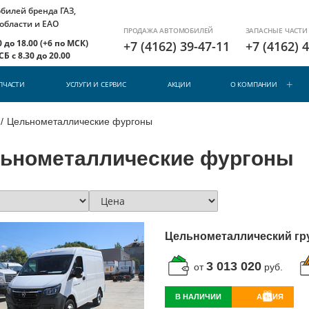
илей бренда ГАЗ,
 области и ЕАО
ПРОДАЖА АВТОМОБИЛЕЙ
ЗАПАСНЫЕ ЧАСТИ
 до 18.00 (+6 по МСК)
+7 (4162) 39-47-11
+7 (4162) 
Б с 8.30 до 20.00
ПЧАСТИ
УСЛУГИ И СЕРВИС
АКЦИИ
О КОМПАНИИ
/
Цельнометаллические фургоны
ьнометаллические фургоны
Цельнометаллический гр
3 013 020
от
руб.
В НАЛИЧИИ
АКЦИЯ