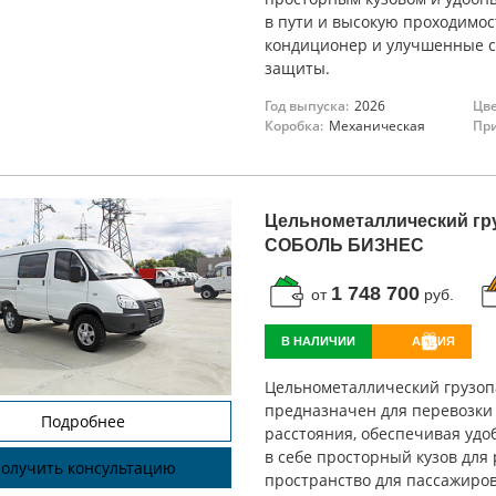
в пути и высокую проходимос
кондиционер и улучшенные с
защиты.
Год выпуска:
2026
Цве
Коробка:
Механическая
При
Цельнометаллический гр
СОБОЛЬ БИЗНЕС
1 748 700
от
руб.
В НАЛИЧИИ
АКЦИЯ
Цельнометаллический грузоп
предназначен для перевозки 
Подробнее
расстояния, обеспечивая удоб
в себе просторный кузов для
олучить консультацию
пространство для пассажиров