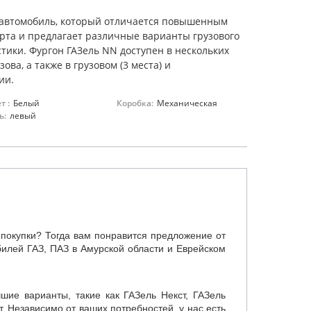
автомобиль, который отличается повышенным
рта и предлагает различные варианты грузового
стики. Фургон ГАЗель NN доступен в нескольких
ова, а также в грузовом (3 места) и
ии.
т :
Белый
Коробка:
Механическая
ь:
левый
покупки? Тогда вам понравится предложение от
илей ГАЗ, ПАЗ в Амурской области и Еврейском
ие варианты, такие как ГАЗель Некст, ГАЗель
. Независимо от ваших потребностей, у нас есть