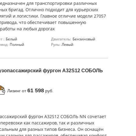
редназначен для транспортировки различных
ых бригад. Отлично подходит для курьерских
ятий и логистики. Главное отличие модели 27057
привода, что обеспечивает повышенную
 работы на любых дорогах
т :
Белый
Двигатель:
Бензиновый
вод:
Полный
Руль:
Левый
узопассажирский фургон A32S12 СОБОЛЬ
61 598
Лизинг от
руб.
ассажирский фургон A32S12 СОБОЛЬ NN сочетает
 перевозки как пассажиров, так и различных
ерсальным для разных типов бизнеса. Он оснащён
ым салоном для пассажиров, обеспечивая комфорт