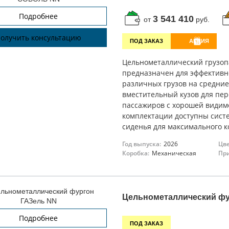
Подробнее
3 541 410
от
руб.
олучить консультацию
ПОД ЗАКАЗ
АКЦИЯ
Цельнометаллический грузо
предназначен для эффективно
различных грузов на средние
вместительный кузов для пер
пассажиров с хорошей видим
комплектации доступны сист
сиденья для максимального 
Год выпуска:
2026
Цве
Коробка:
Механическая
При
Цельнометаллический фу
Подробнее
ПОД ЗАКАЗ