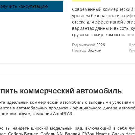
олучить консультацию
Современный коммерческий 
уровнем безопасности, комфо
отсека для эффективной логи
вариантах длины и высоты куз
грузопассажирском исполнен
Год выпуска:
2026
Цве
Привод:
Задний
Рул
упить коммерческий автомобиль
те идеальный коммерческий автомобиль с выгодными условиями 
пертов в автомобильных продажах - официального дилера автомоб
ономном округе, компании АвтоРГАЗ.
ас вы найдете широкий модельный ряд, включающий в себя лучш
нес, Соболь Бизнес, Соболь NN, Валдай, ГАЗон Некст и Садко Некст