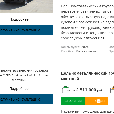
Цельнометаллический грузов
перевозки различных типов г
обеспечивая высокую надежн
Подробнее
кузовом с возможностью ада
показателями грузоподъемно
олучить консультацию
безопасности и кондиционер,
срок службы автомобиля.
Год выпуска:
2026
Цве
Коробка:
Механическая
При
Цельнометаллический гру
местный
Подробнее
2 511 000
от
руб.
олучить консультацию
В НАЛИЧИИ
АКЦИЯ
Надежный помощник для широ