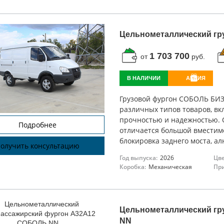
Цельнометаллический гр
1 703 700
от
руб.
В НАЛИЧИИ
АКЦИЯ
Грузовой фургон СОБОЛЬ БИЗ
различных типов товаров, вк
прочностью и надежностью. 
Подробнее
отличается большой вместимо
блокировка заднего моста, а
олучить консультацию
Год выпуска:
2026
Цве
Коробка:
Механическая
При
Цельнометаллический гр
NN