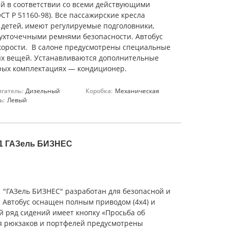
ей в соответствии со всеми действующими
СТ Р 51160-98). Все пассажирские кресла
 детей, имеют регулируемые подголовники,
ухточечными ремнями безопасности. Автобус
корости. В салоне предусмотрены специальные
ых вещей. Устанавливаются дополнительные
орых комплектациях — кондиционер.
гатель:
Дизельный
Коробка:
Механическая
ь:
Левый
1 ГАЗель БИЗНЕС
 "ГАЗель БИЗНЕС" разработан для безопасной и
 Автобус оснащен полным приводом (4х4) и
й ряд сидений имеет кнопку «Просьба об
ия рюкзаков и портфелей предусмотрены