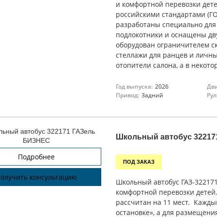
и комфортной перевозки дет
российскими стандартами (ГО
разработаны специально для
подлокотники и оснащены дв
оборудован ограничителем с
стеллажи для ранцев и личн
отопители салона, а в некот
Год выпуска:
2026
Дви
Привод:
Задний
Рул
Школьный автобус 32217
Подробнее
ПОД ЗАКАЗ
олучить консультацию
Школьный автобус ГАЗ-322171
комфортной перевозки детей.
рассчитан на 11 мест. Кажды
остановке», а для размещен