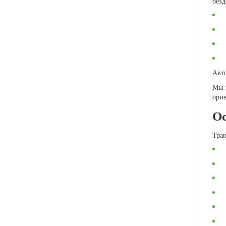
безд
Авто
Мы 
орие
Ос
Тран