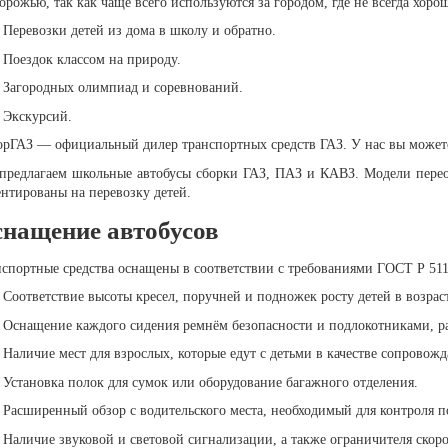
орожью, так как чаще всего используются за городом, где не всегда хоро
Перевозки детей из дома в школу и обратно.
Поездок классом на природу.
Загородных олимпиад и соревнований.
Экскурсий.
рГАЗ — официальный дилер транспортных средств ГАЗ. У нас вы можете
предлагаем школьные автобусы сборки ГАЗ, ПАЗ и КАВЗ. Модели перео
нтированы на перевозку детей.
нащение автобусов
спортные средства оснащены в соответствии с требованиями ГОСТ Р 5116
Соответствие высоты кресел, поручней и подножек росту детей в возраст
Оснащение каждого сидения ремнём безопасности и подлокотниками, р
Наличие мест для взрослых, которые едут с детьми в качестве сопровож
Установка полок для сумок или оборудование багажного отделения.
Расширенный обзор с водительского места, необходимый для контроля п
Наличие звуковой и световой сигнализации, а также ограничителя скоро