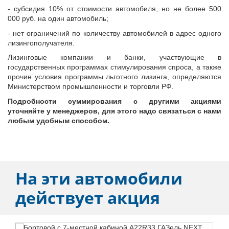
- субсидия 10% от стоимости автомобиля, но не более 500
Автомобили
000 руб. на один автомобиль;
+7 (4162) 22-95-09
- нет ограничений по количеству автомобилей в адрес одного
Запчасти
лизингополучателя.
+7 (4162) 22-95-79
Лизинговые компании и банки, участвующие в
государственных программах стимулирования спроса, а также
Сервисный центр
прочие условия программы льготного лизинга, определяются
+7 (4162) 22–95–69
Министерством промышленности и торговли РФ.
Подробности суммирования с другими акциями
уточняйте у менеджеров, для этого надо связаться с нами
График работы: ПН-ПТ с 8.30 до 18.00 (+6 по МСК)
любым удобным способом.
График работы сервис: ПН-СБ с 8.30 до 20.00
На эти автомобили
действует акция