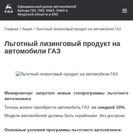
Официальный дилер автомобилей
бренда ГАЗ, ПАЗ, КАвЗ, ЛиАЗ в
Амурской области и ЕАО
Модельный ряд
Главная
/
Акции
/
Льготный лизинговый продукт на автомобили ГАЗ
Кредит и лизинг
Льготный лизинговый продукт на
автомобили ГАЗ
Запчасти
Услуги и сервис
Акции
О компании
Минпромторг запустил новые госпрограммы льготного
автолизинга
Контакты
Теперь можно приобрести автомобиль ГАЗ
со скидкой 10%.
Модели автомобилей должны быть серийными без достроек.
Производство автофургонов
Основные условия программы льготного автолизинга: