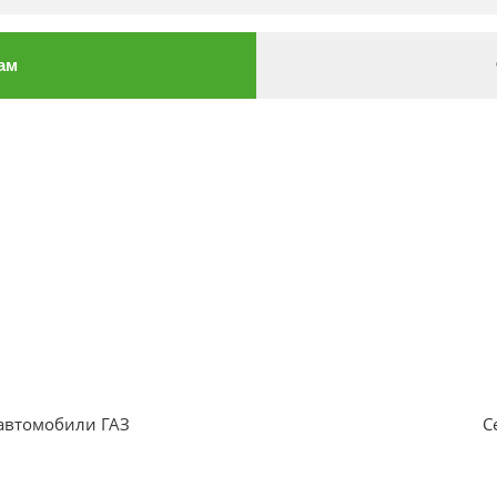
ам
автомобили ГАЗ
С