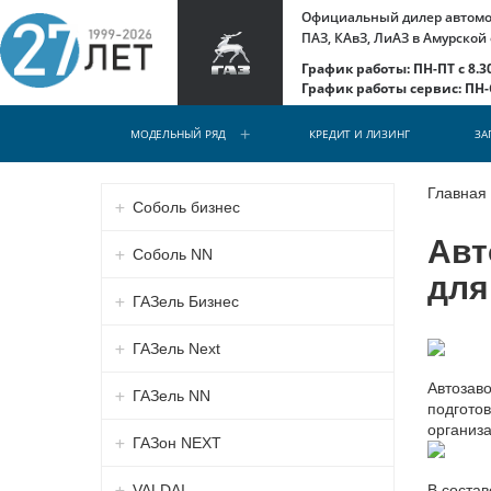
Официальный дилер автомоб
ПАЗ, КАвЗ, ЛиАЗ в Амурской
График работы: ПН-ПТ с 8.30
График работы сервис: ПН-С
МОДЕЛЬНЫЙ РЯД
КРЕДИТ И ЛИЗИНГ
ЗА
Главная
Соболь бизнес
Авт
Соболь NN
для
ГАЗель Бизнес
ГАЗель Next
Автозав
ГАЗель NN
подготов
организ
ГАЗон NEXT
VALDAI
В соста