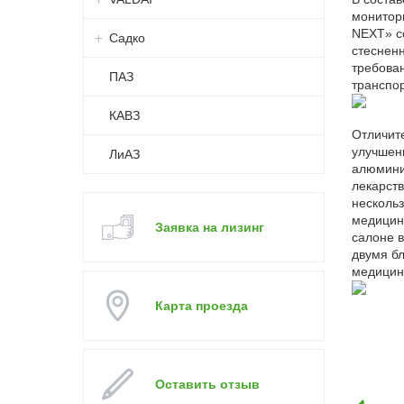
монитор
NEXT» с
Садко
стесненн
требова
ПАЗ
транспор
КАВЗ
Отличит
улучшенн
ЛиАЗ
алюмини
лекарств
несколь
медицин
Заявка на лизинг
салоне 
двумя бл
медицинс
Карта проезда
Оставить отзыв