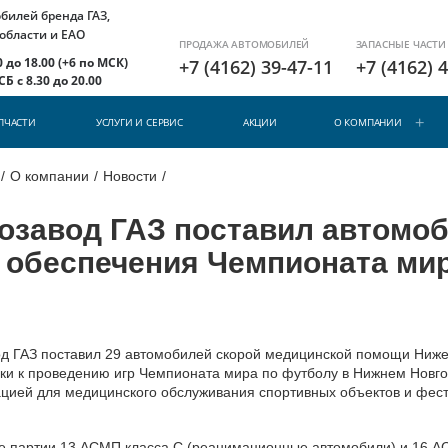
илей бренда ГАЗ,
 области и ЕАО
ПРОДАЖА АВТОМОБИЛЕЙ
ЗАПАСНЫЕ ЧАСТИ
 до 18.00 (+6 по МСК)
+7 (4162) 39-47-11
+7 (4162) 
Б с 8.30 до 20.00
ПЧАСТИ
УСЛУГИ И СЕРВИС
АКЦИИ
О КОМПАНИИ
/
О компании
/
Новости
/
озавод ГАЗ поставил автомо
 обеспечения Чемпионата ми
од ГАЗ поставил 29 автомобилей скорой медицинской помощи Ниже
ки к проведению игр Чемпионата мира по футболу в Нижнем Новго
ацией для медицинского обслуживания спортивных объектов и фес
ве партии 13 АСМП класса С (реанимационные автомобили) и 16 АС