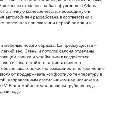
машины изготовлены на базе фургонов «ГАЗель
ют отличную маневренность, необходимую в
ия автомобилей разработана в соответствии с
го персонала при оказании первой помощи и
ой мебелью нового образца. Ее преимущества –
легкий вес. Стены и потолок салона отделаны
вающим запахи и устойчивым к воздействию
лен из влагостойкого, антистатического,
 обеспечивают широкие возможности по креплению
озволяют поддерживать комфортную температуру в
той, направленным светильником над носилками,
20 V. В автомобилях установлены трубопроводы
дачи воды.