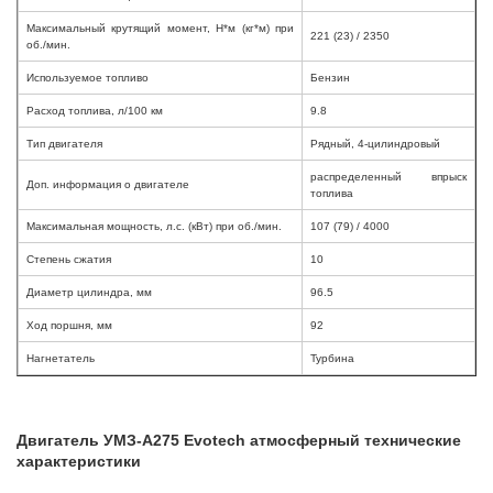
Максимальный крутящий момент, Н*м (кг*м) при
221 (23) / 2350
об./мин.
Используемое топливо
Бензин
Расход топлива, л/100 км
9.8
Тип двигателя
Рядный, 4-цилиндровый
распределенный впрыск
Доп. информация о двигателе
топлива
Максимальная мощность, л.с. (кВт) при об./мин.
107 (79) / 4000
Степень сжатия
10
Диаметр цилиндра, мм
96.5
Ход поршня, мм
92
Нагнетатель
Турбина
Двигатель УМЗ-А275 Evotech атмосферный технические
характеристики