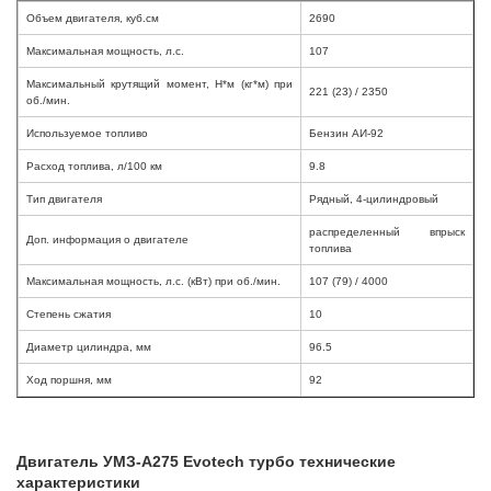
Объем двигателя, куб.см
2690
Максимальная мощность, л.с.
107
Максимальный крутящий момент, Н*м (кг*м) при
221 (23) / 2350
об./мин.
Используемое топливо
Бензин АИ-92
Расход топлива, л/100 км
9.8
Тип двигателя
Рядный, 4-цилиндровый
распределенный впрыск
Доп. информация о двигателе
топлива
Максимальная мощность, л.с. (кВт) при об./мин.
107 (79) / 4000
Степень сжатия
10
Диаметр цилиндра, мм
96.5
Ход поршня, мм
92
Двигатель УМЗ-А275 Evotech турбо технические
характеристики