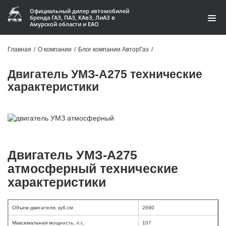
Официальный дилер автомобилей
бренда ГАЗ, ПАЗ, КАвЗ, ЛиАЗ в
Амурской области и ЕАО
Модельный ряд
Главная
/
О компании
/
Блог компании АвторГаз
/
Кредит и лизинг
Двигатель УМЗ-А275 технические
характеристики
Запчасти
Услуги и сервис
Акции
Двигатель УМЗ-А275
О компании
атмосферный технические
характеристики
Контакты
Производство автофургонов
Объем двигателя, куб.см
2690
Максимальная мощность, л.с.
107