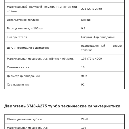
Автомобили
Максимальный крутящий момент, Н*м (кг*м) при
221 (23) / 2350
об./мин.
+7 (4162) 22-95-09
Используемое топливо
Бензин
Запчасти
+7 (4162) 22-95-79
Расход топлива, л/100 км
9.8
Тип двигателя
Рядный, 4-цилиндровый
Сервисный центр
+7 (4162) 22–95–69
распределенный впрыск
Доп. информация о двигателе
топлива
Максимальная мощность, л.с. (кВт) при об./мин.
107 (79) / 4000
График работы: ПН-ПТ с 8.30 до 18.00 (+6 по МСК)
Степень сжатия
10
График работы сервис: ПН-СБ с 8.30 до 20.00
Диаметр цилиндра, мм
96.5
Ход поршня, мм
92
Двигатель УМЗ-А275 турбо технические характеристики
Объем двигателя, куб.см
2690
Максимальная мощность, л.с.
107