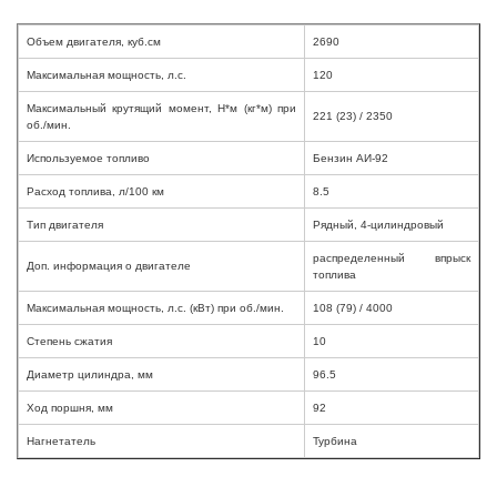
Объем двигателя, куб.см
2690
Максимальная мощность, л.с.
120
Максимальный крутящий момент, Н*м (кг*м) при
221 (23) / 2350
об./мин.
Используемое топливо
Бензин АИ-92
Расход топлива, л/100 км
8.5
Тип двигателя
Рядный, 4-цилиндровый
распределенный впрыск
Доп. информация о двигателе
топлива
Максимальная мощность, л.с. (кВт) при об./мин.
108 (79) / 4000
Степень сжатия
10
Диаметр цилиндра, мм
96.5
Ход поршня, мм
92
Нагнетатель
Турбина