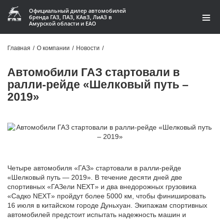
Официальный дилер автомобилей
бренда ГАЗ, ПАЗ, КАвЗ, ЛиАЗ в
Амурской области и ЕАО
Модельный ряд
Главная
/
О компании
/
Новости
/
Кредит и лизинг
Автомобили ГАЗ стартовали в
ралли-рейде «Шелковый путь –
Запчасти
2019»
Услуги и сервис
Акции
О компании
Четыре автомобиля «ГАЗ» стартовали в ралли-рейде
Контакты
«Шелковый путь — 2019». В течение десяти дней две
спортивных «ГАЗели NEXT» и два внедорожных грузовика
«Садко NEXT» пройдут более 5000 км, чтобы финишировать
Производство автофургонов
16 июля в китайском городе Дуньхуан. Экипажам спортивных
автомобилей предстоит испытать надежность машин и