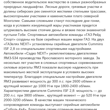
собственное водительское мастерство в самых разнообразных
Автомобили
природных ландшафтах. Лесные дороги, грязевые участки и
+7 (4162) 22-95-09
долины сибирских рек сменятся жесткими степными трассами,
высокогорными участками и каменистыми плато северной
Запчасти
Монголии. Самыми сложными станут последние дни гонки,
+7 (4162) 22-95-79
когда в условиях изнуряющей жары участникам придется
штурмовать высокие стоячие дюны и вязкие пески знаменитой
Сервисный центр
пустыни Гоби. Спортивные автомобили команды «ГАЗ Рейд
+7 (4162) 22–95–69
Спорт» созданы на базе серийных машин марки ГАЗ. На двух
«ГАЗелях NEXT» установлены серийные двигатели Cummins
ISF 2,8 со специальными спортивными надстройками.
Автомобили «Садко NEXT» укомплектованы двигателями
График работы: ПН-ПТ с 8.30 до 18.00 (+6 по МСК)
ЯМЗ-534 производства Ярославского моторного завода. За
График работы сервис: ПН-СБ с 8.30 до 20.00
несколько лет участия в сложных спортивных соревнованиях
силовые агрегаты ЯМЗ показали высокую надежность при
максимально жесткой эксплуатации в условиях высоких
температур. Благодаря специальным настройкам двигатели
ЯМЗ развивают мощность до 300 л.с. при 2600 об/мин и
крутящий момент до 1000 Н∙м при 1800-2400 об/мин.
Характеристики двигателя Cummins ISF 2,8: мощность — до
200 л.с. при 3800 об/мин., крутящий момент — до 520 Н∙м при
2000-3200 об/мин. В качестве машин технического
сопровождения команды выступают серийные автомобили
«Соболь 4×4». Благодаря своим отличным внедорожным