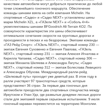
качествам автомобили могут добраться практически до любой
точки сложнейшего гоночного маршрута. Обеспечение
команды шинами взяла на себя компания Michelin. На
спортивные «Садко» и «Садко NEXT» установлены шины
марки Michelin XZL, а «ГАЗели NEXT» и «Соболь 4×4»
укомплектованы шинами BFGoodrich All-Terrain KO2. По
совокупности характеристик эти шины обеспечивают
оптимальное сочетание скорости на грунтовых дорогах и
проходимости в песках и на бездорожье. Экипажи команды
«ГАЗ Рейд Спорт»: «ГАЗель NEXT», стартовый номер 230 —
экипаж Евгения Суховенко и Евгения Павлова; «ГАЗель
NEXT», стартовый номер 231 — экипаж Алексея Игнатова и
Кирилла Чапаева; «Садко NEXT», стартовый номер 306 —
экипаж Михаила Шкляева и Александра Лагуты; «Садко
NEXT», стартовый номер 312 — экипаж Болеслава Левицкого
и Александра Обухова. Международный ралли-рейд
«Шелковый путь» проходит уже девятый раз. В этом году в
ралли участвуют 97 транспортных средств, которые
представляют 36 стран. За первые два гоночных дня
автомобили преодолели два спортивных спецучастка между
Иркутском и Улан-Удэ, где размытые дождями лесные дороги
стали для экипажей первым серьезным испытанием. 9 июля
гоночный караван переместится на территорию Монголии.