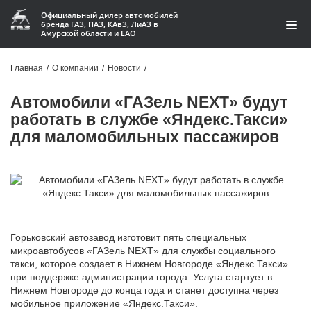
Официальный дилер автомобилей
бренда ГАЗ, ПАЗ, КАвЗ, ЛиАЗ в
Амурской области и ЕАО
Модельный ряд
Главная
/
О компании
/
Новости
/
Кредит и лизинг
Автомобили «ГАЗель NEXT» будут
работать в службе «Яндекс.Такси»
Запчасти
для маломобильных пассажиров
Услуги и сервис
Акции
О компании
Горьковский автозавод изготовит пять специальных
Контакты
микроавтобусов «ГАЗель NEХT» для службы социального
такси, которое создает в Нижнем Новгороде «Яндекс.Такси»
при поддержке администрации города. Услуга стартует в
Производство автофургонов
Нижнем Новгороде до конца года и станет доступна через
мобильное приложение «Яндекс.Такси».