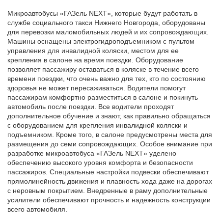
Автомобили
Микроавтобусы «ГАЗель NEXT», которые будут работать в
+7 (4162) 22-95-09
службе социального такси Нижнего Новгорода, оборудованы
для перевозки маломобильных людей и их сопровождающих.
Запчасти
Машины оснащены электрогидроподъемником с пультом
+7 (4162) 22-95-79
управления для инвалидной коляски, местом для ее
крепления в салоне на время поездки. Оборудование
Сервисный центр
позволяет пассажиру оставаться в коляске в течение всего
+7 (4162) 22–95–69
времени поездки, что очень важно для тех, кто по состоянию
здоровья не может пересаживаться. Водители помогут
пассажирам комфортно разместиться в салоне и покинуть
автомобиль после поездки. Все водители проходят
График работы: ПН-ПТ с 8.30 до 18.00 (+6 по МСК)
дополнительное обучение и знают, как правильно обращаться
График работы сервис: ПН-СБ с 8.30 до 20.00
с оборудованием для крепления инвалидной коляски и
подъемником. Кроме того, в салоне предусмотрены места для
размещения до семи сопровождающих. Особое внимание при
разработке микроавтобуса «ГАЗель NEXT» уделено
обеспечению высокого уровня комфорта и безопасности
пассажиров. Специальные настройки подвески обеспечивают
прямолинейность движения и плавность хода даже на дорогах
с неровным покрытием. Внедренные в раму дополнительные
усилители обеспечивают прочность и надежность конструкции
всего автомобиля.