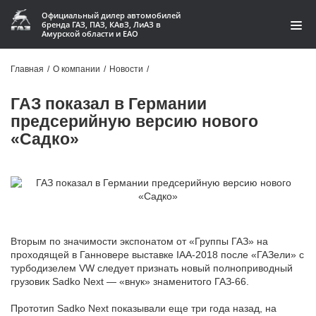
Официальный дилер автомобилей
бренда ГАЗ, ПАЗ, КАвЗ, ЛиАЗ в
Амурской области и ЕАО
Модельный ряд
Главная
/
О компании
/
Новости
/
Кредит и лизинг
ГАЗ показал в Германии
предсерийную версию нового
Запчасти
«Садко»
Услуги и сервис
Акции
О компании
Вторым по значимости экспонатом от «Группы ГАЗ» на
Контакты
проходящей в Ганновере выставке IAA-2018 после «ГАЗели» с
турбодизелем VW следует признать новый полноприводный
грузовик Sadko Next — «внук» знаменитого ГАЗ-66.
Производство автофургонов
Прототип Sadko Next показывали еще три года назад, на