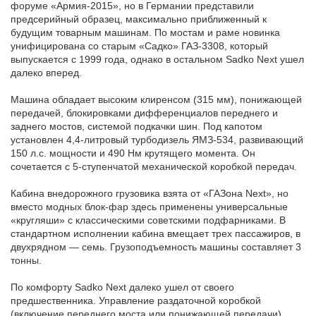
форуме «Армия-2015», но в Германии представили
Автомобили
предсерийный образец, максимально приближенный к
+7 (4162) 22-95-09
будущим товарным машинам. По мостам и раме новинка
унифицирована со старым «Садко» ГАЗ-3308, который
Запчасти
выпускается с 1999 года, однако в остальном Sadko Next ушел
+7 (4162) 22-95-79
далеко вперед.
Сервисный центр
Машина обладает высоким клиренсом (315 мм), понижающей
+7 (4162) 22–95–69
передачей, блокировками дифференциалов переднего и
заднего мостов, системой подкачки шин. Под капотом
установлен 4,4-литровый турбодизель ЯМЗ-534, развивающий
150 л.с. мощности и 490 Нм крутящего момента. Он
График работы: ПН-ПТ с 8.30 до 18.00 (+6 по МСК)
сочетается с 5-ступенчатой механической коробкой передач.
График работы сервис: ПН-СБ с 8.30 до 20.00
Кабина внедорожного грузовика взята от «ГАЗона Next», но
вместо модных блок-фар здесь применены универсальные
«кругляши» с классическими советскими подфарниками. В
стандартном исполнении кабина вмещает трех пассажиров, в
двухрядном — семь. Грузоподъемность машины составляет 3
тонны.
По комфорту Sadko Next далеко ушел от своего
предшественника. Управление раздаточной коробкой
(включение переднего моста или понижающей передачи)