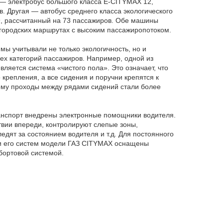
 — электробус большого класса E-CITYMAX 12,
. Другая — автобус среднего класса экологического
, рассчитанный на 73 пассажиров. Обе машины
городских маршрутах с высоким пассажиропотоком.
 мы учитывали не только экологичность, но и
ех категорий пассажиров. Например, одной из
ляется система «чистого пола». Это означает, что
 крепления, а все сидения и поручни крепятся к
тому проходы между рядами сидений стали более
анспорт внедрены электронные помощники водителя.
вии впереди, контролируют слепые зоны,
едят за состоянием водителя и т.д. Для постоянного
 и его систем модели ГАЗ CITYMAX оснащены
бортовой системой.