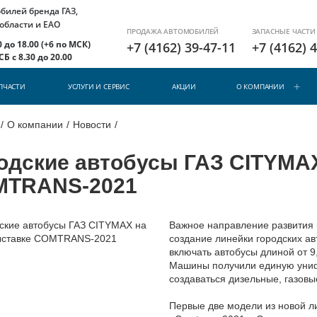
илей бренда ГАЗ,
 области и ЕАО
ПРОДАЖА АВТОМОБИЛЕЙ
ЗАПАСНЫЕ ЧАСТИ
 до 18.00 (+6 по МСК)
+7 (4162) 39-47-11
+7 (4162) 
Б с 8.30 до 20.00
ПЧАСТИ
УСЛУГИ И СЕРВИС
АКЦИИ
О КОМПАНИИ
/
О компании
/
Новости
/
одские автобусы ГАЗ CITYMA
TRANS-2021
Важное направление развития 
создание линейки городских а
включать автобусы длиной от 9
Машины получили единую униф
создаваться дизельные, газовы
Первые две модели из новой л