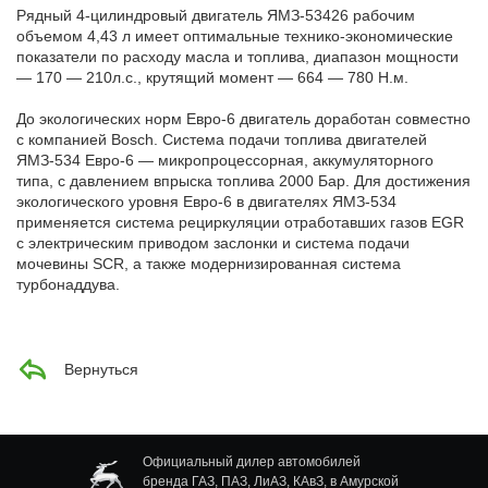
Рядный 4-цилиндровый двигатель ЯМЗ-53426 рабочим
Автомобили
объемом 4,43 л имеет оптимальные технико-экономические
+7 (4162) 22-95-09
показатели по расходу масла и топлива, диапазон мощности
— 170 — 210л.с., крутящий момент — 664 — 780 Н.м.
Запчасти
+7 (4162) 22-95-79
До экологических норм Евро-6 двигатель доработан совместно
с компанией Bosch. Система подачи топлива двигателей
Сервисный центр
ЯМЗ-534 Евро-6 — микропроцессорная, аккумуляторного
+7 (4162) 22–95–69
типа, с давлением впрыска топлива 2000 Бар. Для достижения
экологического уровня Евро-6 в двигателях ЯМЗ-534
применяется система рециркуляции отработавших газов EGR
График работы: ПН-ПТ с 8.30 до 18.00 (+6 по МСК)
с электрическим приводом заслонки и система подачи
График работы сервис: ПН-СБ с 8.30 до 20.00
мочевины SCR, а также модернизированная система
турбонаддува.
Вернуться
Официальный дилер автомобилей
бренда ГАЗ, ПАЗ, ЛиАЗ, КАвЗ, в Амурской