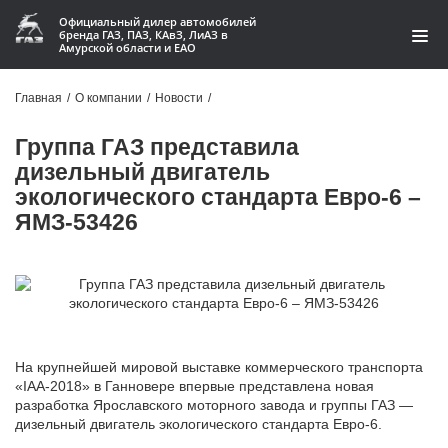
Официальный дилер автомобилей
бренда ГАЗ, ПАЗ, КАвЗ, ЛиАЗ в
Амурской области и ЕАО
Модельный ряд
Главная
/
О компании
/
Новости
/
Кредит и лизинг
Группа ГАЗ представила
дизельный двигатель
Запчасти
экологического стандарта Евро-6 –
ЯМЗ-53426
Услуги и сервис
Акции
О компании
Контакты
На крупнейшей мировой выставке коммерческого транспорта
«IAA-2018» в Ганновере впервые представлена новая
Производство автофургонов
разработка Ярославского моторного завода и группы ГАЗ —
дизельный двигатель экологического стандарта Евро-6.