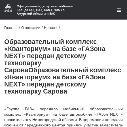
Официальный дилер автомобилей
бренда ГАЗ, ПАЗ, КАвЗ, ЛиАЗ в
Амурской области и ЕАО
Модельный ряд
Главная
/
О компании
/
Новости
/
Кредит и лизинг
Образовательный комплекс
«Кванториум» на базе «ГАЗона
Запчасти
NEXT» передан детскому
технопарку
Услуги и сервис
СароваОбразовательный комплекс
Акции
«Кванториум» на базе «ГАЗона
NEXT» передан детскому
О компании
технопарку Сарова
Контакты
«Группа ГАЗ» передала мобильный образовательный
комплекс «Кванториум» на базе автомобиля «ГАЗон NEXT»
Производство автофургонов
правительству Нижегородской области. В церемонии передачи
ключей от передвижного центра приняли участие заместитель