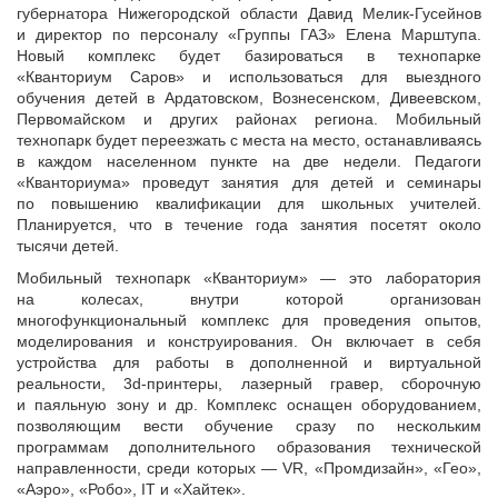
губернатора Нижегородской области Давид Мелик-Гусейнов
Автомобили
и директор по персоналу «Группы ГАЗ» Елена Марштупа.
+7 (4162) 22-95-09
Новый комплекс будет базироваться в технопарке
«Кванториум Саров» и использоваться для выездного
Запчасти
обучения детей в Ардатовском, Вознесенском, Дивеевском,
+7 (4162) 22-95-79
Первомайском и других районах региона. Мобильный
технопарк будет переезжать с места на место, останавливаясь
Сервисный центр
в каждом населенном пункте на две недели. Педагоги
+7 (4162) 22–95–69
«Кванториума» проведут занятия для детей и семинары
по повышению квалификации для школьных учителей.
Планируется, что в течение года занятия посетят около
График работы: ПН-ПТ с 8.30 до 18.00 (+6 по МСК)
тысячи детей.
График работы сервис: ПН-СБ с 8.30 до 20.00
Мобильный технопарк «Кванториум» — это лаборатория
на колесах, внутри которой организован
многофункциональный комплекс для проведения опытов,
моделирования и конструирования. Он включает в себя
устройства для работы в дополненной и виртуальной
реальности, 3d-принтеры, лазерный гравер, сборочную
и паяльную зону и др. Комплекс оснащен оборудованием,
позволяющим вести обучение сразу по нескольким
программам дополнительного образования технической
направленности, среди которых — VR, «Промдизайн», «Гео»,
«Аэро», «Робо», IT и «Хайтек».