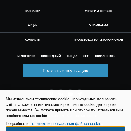
ЗАПЧАСТИ
УСЛУГИ И СЕРВИС
АКЦИИ
О КОМПАНИИ
КОНТАКТЫ
ПРОИЗВОДСТВО АВТОФУРГОНОВ
БЕЛОГОРСК
СВОБОДНЫЙ
ТЫНДА
ЗЕЯ
ШИМАНОВСК
Получить консультацию
Мы используем технические cookie, необходимые для работы
сайта, а также аналитические и рекламные cookie для оценки
посещаемости. Вы можете принять или отклонить использование
© Все права защищены. Информация сайта
необязательных cookie.
защищена законом об авторских правах.
Политика обработки персональных данных
Подробнее в
Политике использования файлов cookie
Согласие на обработку персональных данных
Политика использования файлов cookie