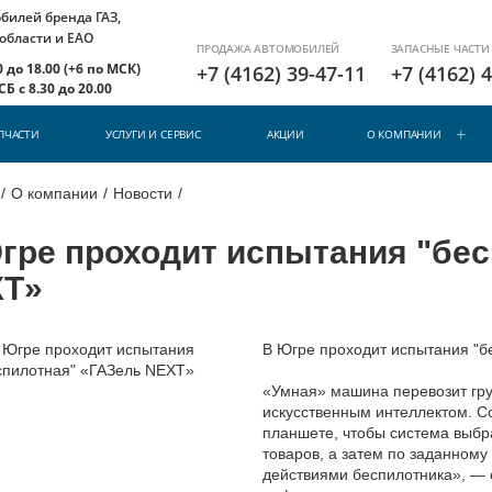
илей бренда ГАЗ,
 области и ЕАО
ПРОДАЖА АВТОМОБИЛЕЙ
ЗАПАСНЫЕ ЧАСТИ
 до 18.00 (+6 по МСК)
+7 (4162) 39-47-11
+7 (4162) 
Б с 8.30 до 20.00
ПЧАСТИ
УСЛУГИ И СЕРВИС
АКЦИИ
О КОМПАНИИ
/
О компании
/
Новости
/
гре проходит испытания "бес
T»
В Югре проходит испытания "
«Умная» машина перевозит гру
искусственным интеллектом. С
планшете, чтобы система выбра
товаров, а затем по заданному
действиями беспилотника», —