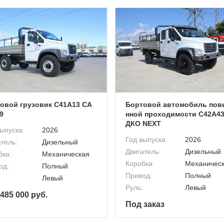
овой грузовик C41A13 СА
Бортовой автомобиль по
9
нной проходимости C42A43
ДКО NEXT
ыпуска:
2026
Год выпуска:
2026
тель:
Дизельный
Двигатель:
Дизельный
бка:
Механическая
Коробка:
Механичес
од:
Полный
Привод:
Полный
Левый
Руль:
Левый
 485 000 руб.
Под заказ