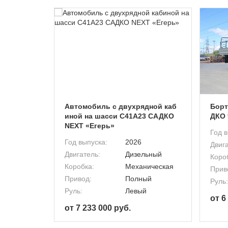
 с однор
Автомобиль с двухрядной каб
Борт
3 САДКО
иной на шасси C41A23 САДКО
ДКО 
NEXT «Егерь»
Год в
Год выпуска:
2026
Двига
ьный
Двигатель:
Дизельный
Коро
ическая
Коробка:
Механическая
Прив
ый
Привод:
Полный
Руль:
й
Руль:
Левый
от 6
от 7 233 000 руб.