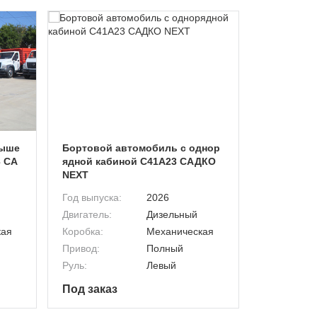
выше
Бортовой автомобиль с однор
Автомобил
 СА
ядной кабиной C41A23 САДКО
иной на 
NEXT
NEXT «Еге
Год выпуска:
2026
Год выпуск
Двигатель:
Дизельный
Двигатель:
кая
Коробка:
Механическая
Коробка:
Привод:
Полный
Привод:
Руль:
Левый
Руль:
Под заказ
от 7 233 