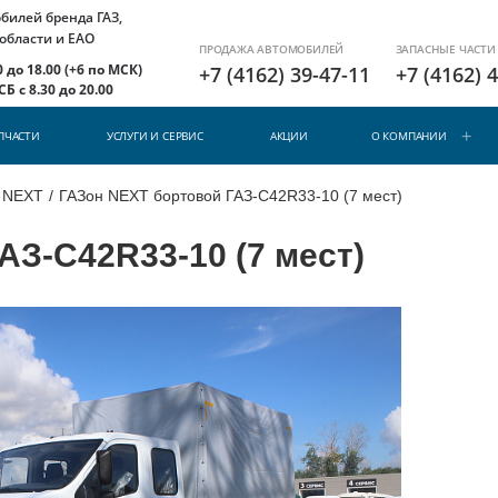
илей бренда ГАЗ,
 области и ЕАО
ПРОДАЖА АВТОМОБИЛЕЙ
ЗАПАСНЫЕ ЧАСТИ
 до 18.00 (+6 по МСК)
+7 (4162) 39-47-11
+7 (4162) 
Б с 8.30 до 20.00
ПЧАСТИ
УСЛУГИ И СЕРВИС
АКЦИИ
О КОМПАНИИ
н NEXT
/
ГАЗон NEXT бортовой ГАЗ-С42R33-10 (7 мест)
АЗ-С42R33-10 (7 мест)