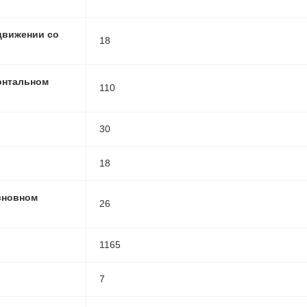
движении со
18
онтальном
110
30
18
сновном
26
1165
)
7