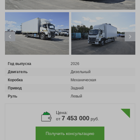
Автомобили
+7 (4162) 22-95-09
Запчасти
+7 (4162) 22-95-79
Сервисный центр
+7 (4162) 22–95–69
Год выпуска
2026
График работы: ПН-ПТ с 8.30 до 18.00 (+6 по МСК)
Двигатель
Дизельный
График работы сервис: ПН-СБ с 8.30 до 20.00
Коробка
Механическая
Привод
Задний
Руль
Левый
Цена:
7 453 000
от
руб.
Получить консультацию