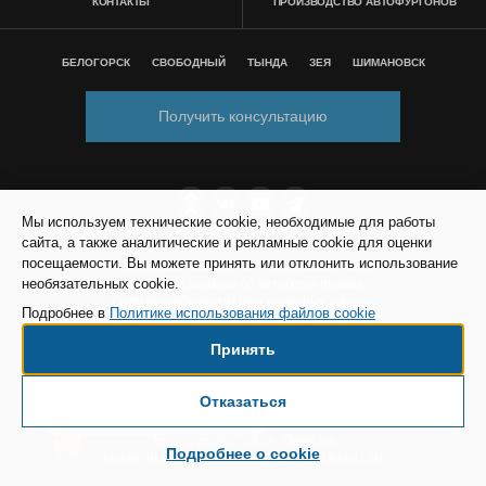
КОНТАКТЫ
ПРОИЗВОДСТВО АВТОФУРГОНОВ
БЕЛОГОРСК
СВОБОДНЫЙ
ТЫНДА
ЗЕЯ
ШИМАНОВСК
Получить консультацию
Мы используем технические cookie, необходимые для работы
сайта, а также аналитические и рекламные cookie для оценки
посещаемости. Вы можете принять или отклонить использование
© Все права защищены. Информация сайта
необязательных cookie.
защищена законом об авторских правах.
Политика обработки персональных данных
Подробнее в
Политике использования файлов cookie
Согласие на обработку персональных данных
Политика использования файлов cookie
Принять
Согласие на рекламно-информационные
сообщения
Настройки cookie
Отказаться
Есть вопросы по доставке?
SEO продвижение сайта - Result Plus
Техподдержка сайта - Direkt.ink
Подробнее о cookie
Маркетинговая поддержка - AdCreat Digital Lab