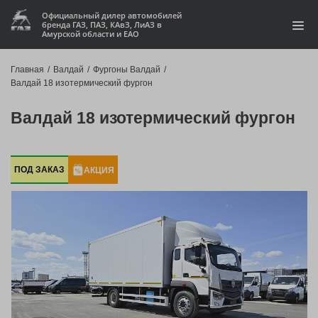
Официальный дилер автомобилей
бренда ГАЗ, ПАЗ, КАвЗ, ЛиАЗ в
Амурской области и ЕАО
Модельный ряд
Главная
/
Валдай
/
Фургоны Валдай
/
Валдай 18 изотермический фургон
Кредит и лизинг
Валдай 18 изотермический фургон
Запчасти
Услуги и сервис
ПОД ЗАКАЗ
АКЦИЯ
Акции
О компании
Контакты
Производство автофургонов