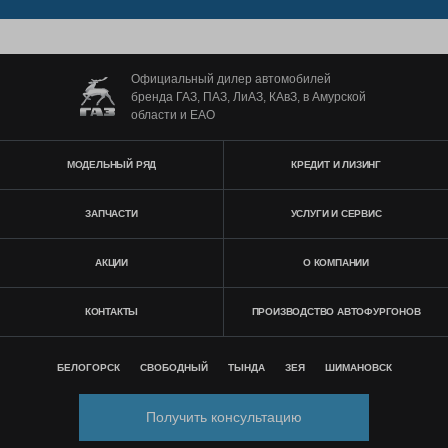
Официальный дилер автомобилей
бренда ГАЗ, ПАЗ, ЛиАЗ, КАвЗ, в Амурской
области и ЕАО
МОДЕЛЬНЫЙ РЯД
КРЕДИТ И ЛИЗИНГ
ЗАПЧАСТИ
УСЛУГИ И СЕРВИС
АКЦИИ
О КОМПАНИИ
КОНТАКТЫ
ПРОИЗВОДСТВО АВТОФУРГОНОВ
БЕЛОГОРСК
СВОБОДНЫЙ
ТЫНДА
ЗЕЯ
ШИМАНОВСК
Получить консультацию