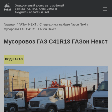
Официальный дилер автомобилей
бренда ГАЗ, ПАЗ, КАвЗ, ЛиАЗ в
Амурской области и ЕАО
Модельный ряд
Главная
/
ГАЗон NEXT
/
Спецтехника на базе Газон Next
/
Мусоровоз ГАЗ C41R13 ГАЗон Некст
Кредит и лизинг
Мусоровоз ГАЗ C41R13 ГАЗон Некст
Запчасти
Услуги и сервис
ПОД ЗАКАЗ
Акции
О компании
Контакты
Производство автофургонов