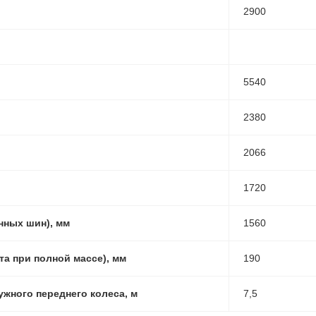
2900
5540
2380
2066
1720
нных шин), мм
1560
а при полной массе), мм
190
жного переднего колеса, м
7,5