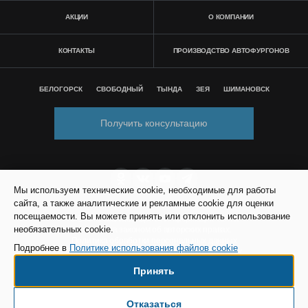
АКЦИИ
О КОМПАНИИ
КОНТАКТЫ
ПРОИЗВОДСТВО АВТОФУРГОНОВ
БЕЛОГОРСК
СВОБОДНЫЙ
ТЫНДА
ЗЕЯ
ШИМАНОВСК
Получить консультацию
Мы используем технические cookie, необходимые для работы
сайта, а также аналитические и рекламные cookie для оценки
посещаемости. Вы можете принять или отклонить использование
© Все права защищены. Информация сайта
необязательных cookie.
защищена законом об авторских правах.
Политика обработки персональных данных
Подробнее в
Политике использования файлов cookie
Согласие на обработку персональных данных
Политика использования файлов cookie
Принять
Согласие на рекламно-информационные
сообщения
Настройки cookie
Отказаться