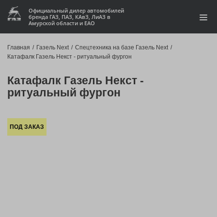
Официальный дилер автомобилей
бренда ГАЗ, ПАЗ, КАвЗ, ЛиАЗ в
Амурской области и ЕАО
Модельный ряд
Главная
/
Газель Next
/
Спецтехника на базе Газель Next
/
Катафалк Газель Некст - ритуальный фургон
Кредит и лизинг
Катафалк Газель Некст -
Запчасти
ритуальный фургон
Услуги и сервис
ПОД ЗАКАЗ
Акции
О компании
Контакты
Производство автофургонов