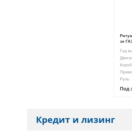
Ритуа
зе ГА
Год в
Двига
Короб
Приво
Руль:
Под 
Кредит и лизинг