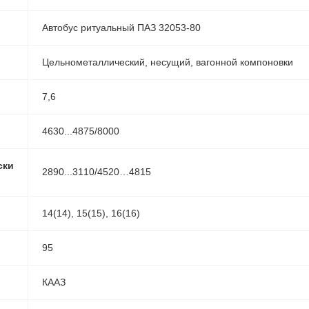
Автобус ритуальный ПАЗ 32053-80
Цельнометаллический, несущий, вагонной компоновки
7,6
4630...4875/8000
ски
2890...3110/4520…4815
14(14), 15(15), 16(16)
л
95
КААЗ